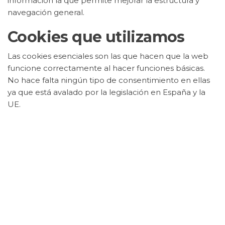
información la que permite mejorar la estructura y
navegación general.
Cookies que utilizamos
Las cookies esenciales son las que hacen que la web
funcione correctamente al hacer funciones básicas.
No hace falta ningún tipo de consentimiento en ellas
ya que está avalado por la legislación en España y la
UE.
Por otro lado, están las cookies de preferencias que
son las que permiten recordar las opciones de
selección de idioma o configuración. Son las que
hacen que, cuando alguien visita de forma repetida,
permita que la web se reduzca a los gustos del
usuario.
En cuanto a las cookies analíticas, son las que ayudan a
comprender patrones de uso. Ellas son las que
muestran las tendencias más que los